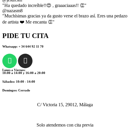
"Ha quedado increíble!!😍 , graaaciaaas!! 👏"
@nazasm8
"Muchísimas gracias ya da gusto verse el brazo así. Eres una pedazo
de artista ❤️ Me encanta 👏"
PIDE TU CITA
Whatsapp: + 34 644 92 11 70
Lunes a Viernes:
10:00 a 14:00 y 16:00 a 20:00
Sábados: 10:00 - 14:00
Domingos: Cerrado
C/ Victoria 15, 29012, Málaga
Solo atendemos con cita previa